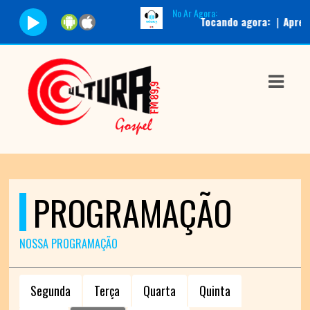
No Ar Agora:
Tocando agora:
|
Apresent
ASTS
IAS
IA
DOS
RAMAÇÃO
PROGRAMAÇÃO
TOS
E
NOSSA PROGRAMAÇÃO
E
Segunda
Terça
Quarta
Quinta
ATO